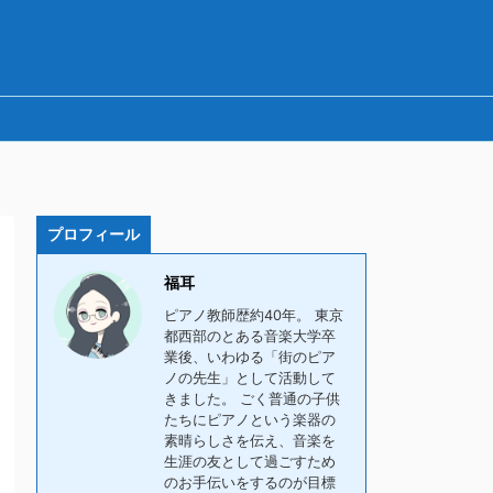
プロフィール
福耳
ピアノ教師歴約40年。 東京
都西部のとある音楽大学卒
業後、いわゆる「街のピア
ノの先生」として活動して
きました。 ごく普通の子供
たちにピアノという楽器の
素晴らしさを伝え、音楽を
生涯の友として過ごすため
のお手伝いをするのが目標