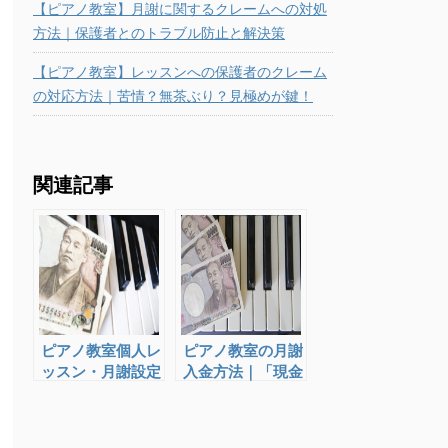
【ピアノ教室】月謝に関するクレームへの対処
方法｜保護者とのトラブル防止と解決策
【ピアノ教室】レッスンへの保護者のクレーム
の対応方法｜苦情？無茶ぶり？見極めが鍵！
関連記事
ピアノ教室個人レ
ピアノ教室の月謝
ッスン・月謝設定
入金方法｜「現金
のキホン
＋月謝袋」のメリ
ット&デメリッ
ト！トラブル回避