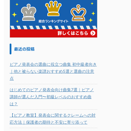
最近の投稿
ピアノ発表会の選曲に役立つ曲集 初中級者向き
｜他と被らない楽譜おすすめ5選と選曲の注意
点
はじめてのピアノ発表会向け曲集7選｜ピアノ
講師が選んだ入門〜初級レベルのおすすめ曲
は？
【ピアノ教室】発表会に関するクレームへの対
応方法｜保護者の期待と不安に寄り添って