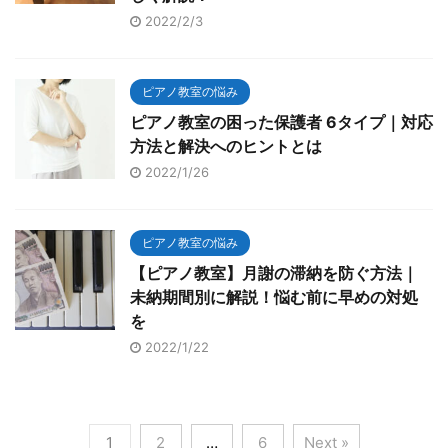
2022/2/3
ピアノ教室の悩み
ピアノ教室の困った保護者 6タイプ｜対応
方法と解決へのヒントとは
2022/1/26
ピアノ教室の悩み
【ピアノ教室】月謝の滞納を防ぐ方法｜
未納期間別に解説！悩む前に早めの対処
を
2022/1/22
1
2
…
6
Next »